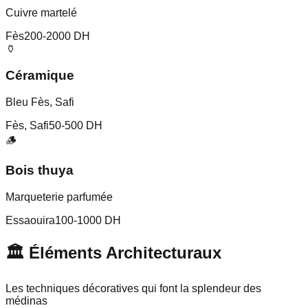
Cuivre martelé
Fès
200-2000 DH
🏺
Céramique
Bleu Fès, Safi
Fès, Safi
50-500 DH
🪵
Bois thuya
Marqueterie parfumée
Essaouira
100-1000 DH
🏛️ Éléments Architecturaux
Les techniques décoratives qui font la splendeur des
médinas