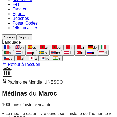
Fes
Tangier
Agadir
Beaches
Postal Codes
14k Localities
Sign in
Sign up
Language
fr
en
es
ar
ber
fr
ar
de
it
pt
nl
pl
sv
no
da
tr
ru
id
cs
zh
ja
ko
hi
Retour à l'accueil
Patrimoine Mondial UNESCO
Médinas du Maroc
1000 ans d'histoire vivante
« La médina est un livre ouvert sur l'histoire de l'humanité »