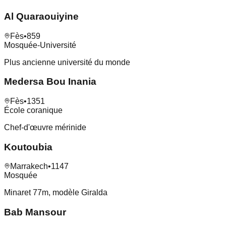
Al Quaraouiyine
Fès
•
859
Mosquée-Université
Plus ancienne université du monde
Medersa Bou Inania
Fès
•
1351
École coranique
Chef-d'œuvre mérinide
Koutoubia
Marrakech
•
1147
Mosquée
Minaret 77m, modèle Giralda
Bab Mansour