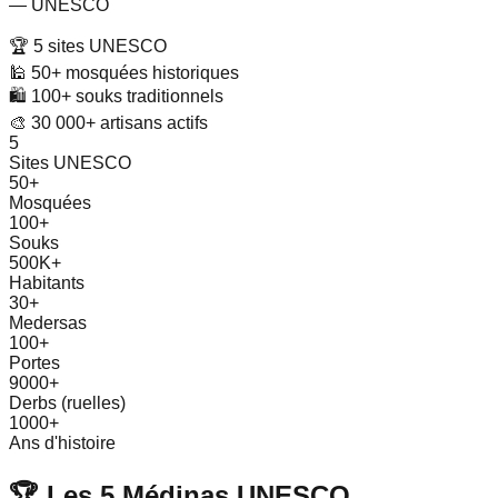
— UNESCO
🏆 5 sites UNESCO
🕌 50+ mosquées historiques
🛍️ 100+ souks traditionnels
🎨 30 000+ artisans actifs
5
Sites UNESCO
50+
Mosquées
100+
Souks
500K+
Habitants
30+
Medersas
100+
Portes
9000+
Derbs (ruelles)
1000+
Ans d'histoire
🏆 Les 5 Médinas UNESCO