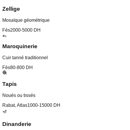
Zellige
Mosaïque géométrique
Fès
2000-5000 DH
👞
Maroquinerie
Cuir tanné traditionnel
Fès
80-800 DH
🧶
Tapis
Noués ou tissés
Rabat, Atlas
1000-15000 DH
🪔
Dinanderie