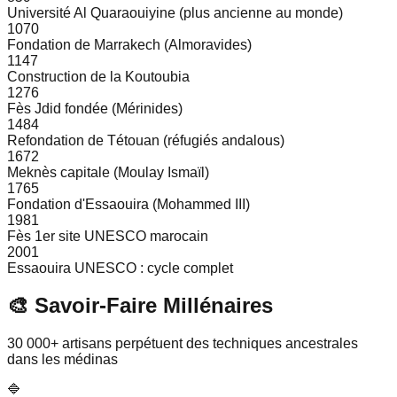
Université Al Quaraouiyine (plus ancienne au monde)
1070
Fondation de Marrakech (Almoravides)
1147
Construction de la Koutoubia
1276
Fès Jdid fondée (Mérinides)
1484
Refondation de Tétouan (réfugiés andalous)
1672
Meknès capitale (Moulay Ismaïl)
1765
Fondation d'Essaouira (Mohammed III)
1981
Fès 1er site UNESCO marocain
2001
Essaouira UNESCO : cycle complet
🎨 Savoir-Faire Millénaires
30 000+ artisans perpétuent des techniques ancestrales
dans les médinas
🔷