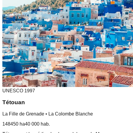
UNESCO
1997
Tétouan
La Fille de Grenade • La Colombe Blanche
1484
50 ha
40 000
hab.