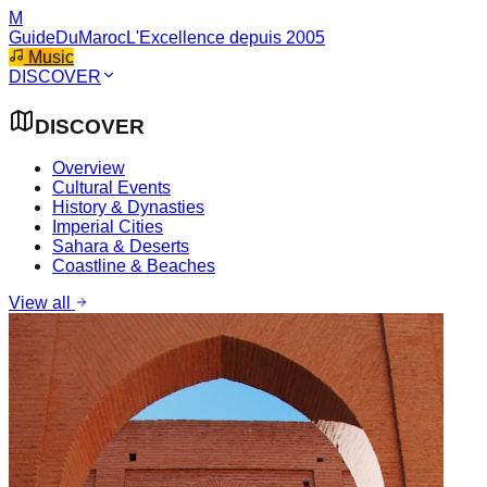
M
GuideDuMaroc
L'Excellence depuis 2005
Music
DISCOVER
DISCOVER
Overview
Cultural Events
History & Dynasties
Imperial Cities
Sahara & Deserts
Coastline & Beaches
View all