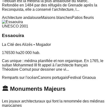
Tétouan est la médina la plus andalouse du Maroc.
Refondée en 1484 par des réfugiés de Grenade après la
Reconquista, elle a conservé l'architecture, l
...
Architecture andalouse
Maisons blanches
Patios fleuris
UNESCO
2001
Essaouira
La Cité des Alizés • Mogador
1765
30 ha
20 000
hab.
Cas unique : médina planifiée et non organique. En 1765, le
sultan Mohammed III fit appel à l'architecte français
Théodore Cornut pour dessiner une vi
...
Remparts sur l'océan
Canons portugais
Festival Gnaoua
🏛️ Monuments Majeurs
Les joyaux architecturaux qui font la renommée des médinas
marocaines