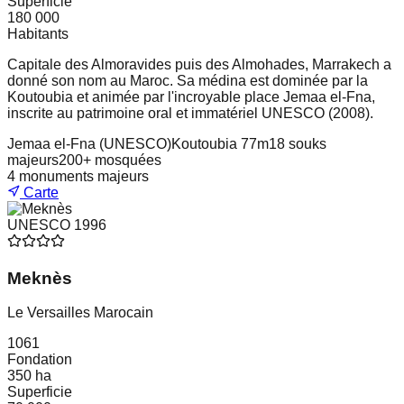
Superficie
180 000
Habitants
Capitale des Almoravides puis des Almohades, Marrakech a
donné son nom au Maroc. Sa médina est dominée par la
Koutoubia et animée par l'incroyable place Jemaa el-Fna,
inscrite au patrimoine oral et immatériel UNESCO (2008).
Jemaa el-Fna (UNESCO)
Koutoubia 77m
18 souks
majeurs
200+ mosquées
4
monuments majeurs
Carte
UNESCO
1996
Meknès
Le Versailles Marocain
1061
Fondation
350 ha
Superficie