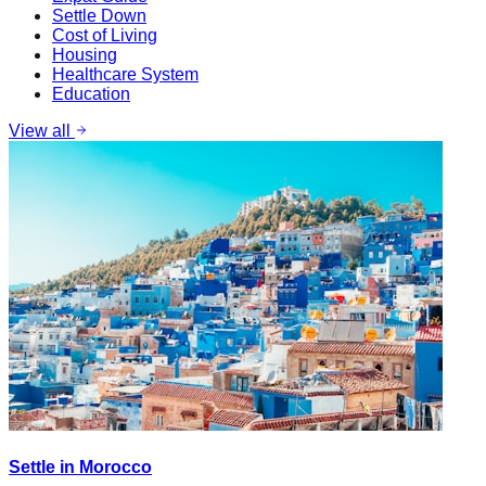
Settle Down
Cost of Living
Housing
Healthcare System
Education
View all
Settle in Morocco