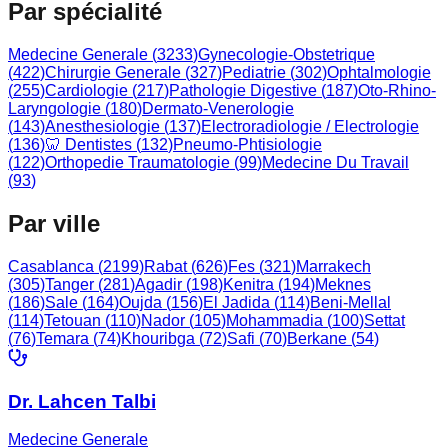
Par spécialité
Medecine Generale
(
3233
)
Gynecologie-Obstetrique
(
422
)
Chirurgie Generale
(
327
)
Pediatrie
(
302
)
Ophtalmologie
(
255
)
Cardiologie
(
217
)
Pathologie Digestive
(
187
)
Oto-Rhino-
Laryngologie
(
180
)
Dermato-Venerologie
(
143
)
Anesthesiologie
(
137
)
Electroradiologie / Electrologie
(
136
)
🦷 Dentistes
(
132
)
Pneumo-Phtisiologie
(
122
)
Orthopedie Traumatologie
(
99
)
Medecine Du Travail
(
93
)
Par ville
Casablanca
(
2199
)
Rabat
(
626
)
Fes
(
321
)
Marrakech
(
305
)
Tanger
(
281
)
Agadir
(
198
)
Kenitra
(
194
)
Meknes
(
186
)
Sale
(
164
)
Oujda
(
156
)
El Jadida
(
114
)
Beni-Mellal
(
114
)
Tetouan
(
110
)
Nador
(
105
)
Mohammadia
(
100
)
Settat
(
76
)
Temara
(
74
)
Khouribga
(
72
)
Safi
(
70
)
Berkane
(
54
)
Dr. Lahcen Talbi
Medecine Generale