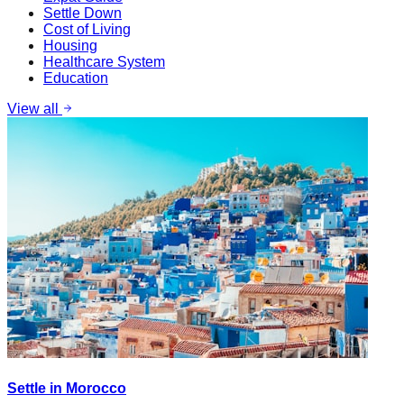
Settle Down
Cost of Living
Housing
Healthcare System
Education
View all
Settle in Morocco