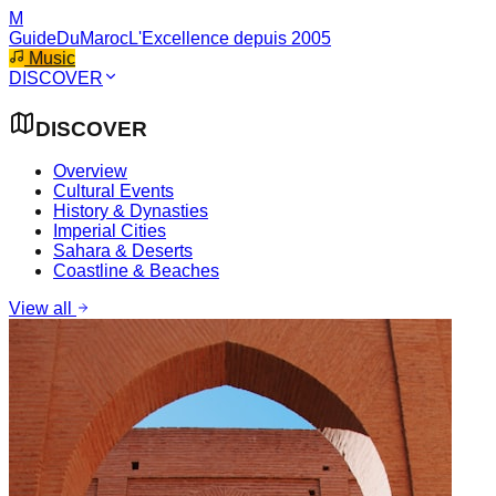
M
GuideDuMaroc
L'Excellence depuis 2005
Music
DISCOVER
DISCOVER
Overview
Cultural Events
History & Dynasties
Imperial Cities
Sahara & Deserts
Coastline & Beaches
View all