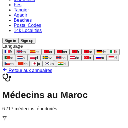
Fes
Tangier
Agadir
Beaches
Postal Codes
14k Localities
Sign in
Sign up
Language
fr
en
es
ar
ber
fr
ar
de
it
pt
nl
pl
sv
no
da
tr
ru
id
cs
zh
ja
ko
hi
Retour aux annuaires
Médecins au Maroc
6 717
médecins répertoriés