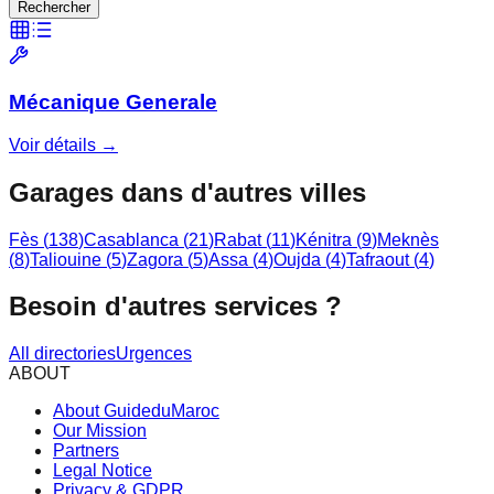
Rechercher
Mécanique Generale
Voir détails →
Garages dans d'autres villes
Fès
(
138
)
Casablanca
(
21
)
Rabat
(
11
)
Kénitra
(
9
)
Meknès
(
8
)
Taliouine
(
5
)
Zagora
(
5
)
Assa
(
4
)
Oujda
(
4
)
Tafraout
(
4
)
Besoin d'autres services ?
All directories
Urgences
ABOUT
About GuideduMaroc
Our Mission
Partners
Legal Notice
Privacy & GDPR