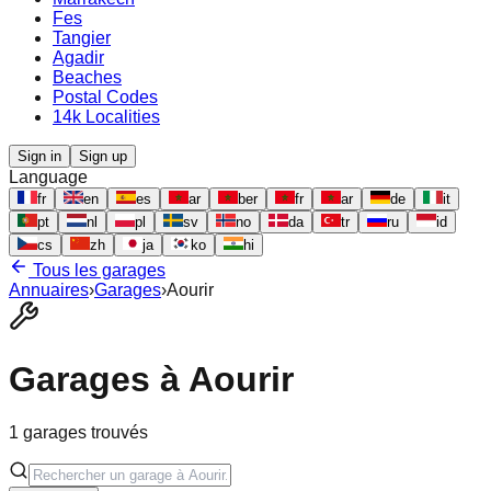
Fes
Tangier
Agadir
Beaches
Postal Codes
14k Localities
Sign in
Sign up
Language
fr
en
es
ar
ber
fr
ar
de
it
pt
nl
pl
sv
no
da
tr
ru
id
cs
zh
ja
ko
hi
Tous les garages
Annuaires
›
Garages
›
Aourir
Garages à
Aourir
1
garages trouvés