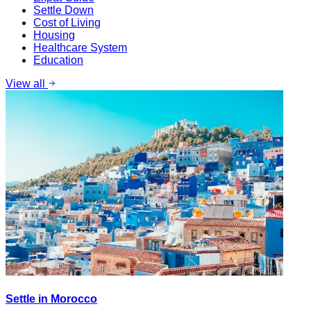
Settle Down
Cost of Living
Housing
Healthcare System
Education
View all
Settle in Morocco